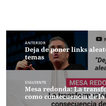
Navegación
de
ANTERIOR
Deja de poner links aleat
entradas
Entrada
temas
anterior:
SIGUIENTE
Mesa redonda: La transf
Entrada
como consecuencia de l
siguiente: