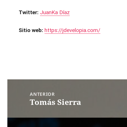
Twitter:
JuanKa Díaz
Sitio web:
https://jdevelopia.com/
Navegación
de
ANTERIOR
Tomás Sierra
entradas
Entrada
anterior: